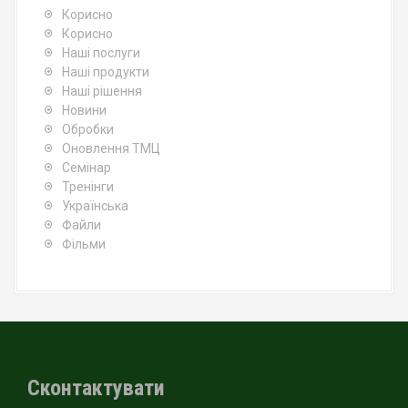
Корисно
Корисно
Наші послуги
Наші продукти
Наші рішення
Новини
Обробки
Оновлення ТМЦ
Семінар
Тренінги
Українська
Файли
Фільми
Сконтактувати