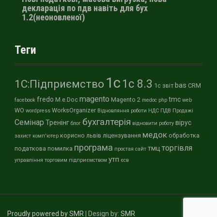
декларація по пдв навіть для бух
1.2(неоновленої)
Теги
1с
1с 8.3
1С:Підприємство
bas
1с звіт
CRM
magento
fredo
tmc
M.e.Doc
Magento 2
facebook
medoc
php
web
WO
WorksOrganizer
wordpress
Відновляння роботи
НДС
ПДВ
Продажі
бухгалтерія
Семінар
Тренінг
вірус
блог
відновити роботу
медок
корисно
львів
ліцензування
обработка
захист
комп'ютер
програма
торгівля
тмц
податкова
помилка
простая
сайт
утп
управління торговим підприємством
єсв
Proudly powered by SMR
|
Design by:
SMR