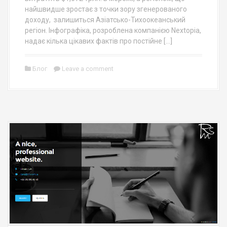
найшвидше зростає з точки зору згенерованого
доходу, залишиться Азіатсько-Тихоокеанський
регіон. Інфографіка, розроблена компанією Nextopia,
надає кілька цікавих фактів про постійне […]
Блог
Leave a comment