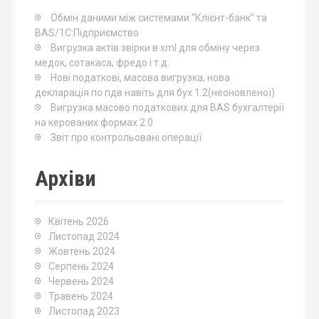
o
Обмін даними між системами “Клієнт-банк” та
r
BAS/1С:Підприємство
:
Вигрузка актів звірки в xml для обміну через
медок, сотакаса, фредо і т.д.
Нові податкові, масова вигрузка, нова
декларація по пдв навіть для бух 1.2(неоновленої)
Вигрузка масово податкових для BAS бухгалтерії
на керованих формах 2.0
Звіт про контрольовані операції
Архіви
Квітень 2026
Листопад 2024
Жовтень 2024
Серпень 2024
Червень 2024
Травень 2024
Листопад 2023