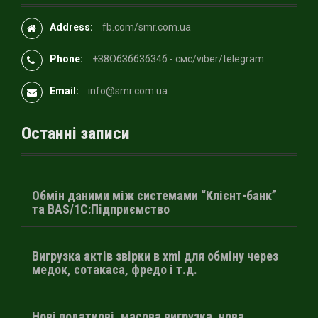
Address:
fb.com/smr.com.ua
Phone:
+З8OбЗбб3б34б - смс/viber/telegram
Email:
info@smr.com.ua
Останні записи
Обмін даними між системами “Клієнт-банк”
та BAS/1С:Підприємство
Вигрузка актів звірки в xml для обміну через
медок, сотакаса, фредо і т.д.
Нові податкові, масова вигрузка, нова