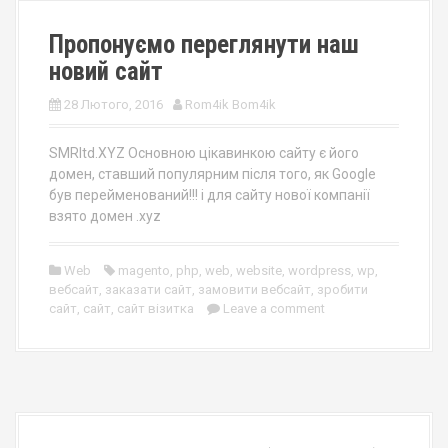
Пропонуємо переглянути наш
новий сайт
28 Лютого, 2016
Rom4ik Bom4ik
SMRltd.XYZ Основною цікавинкою сайту є його
домен, ставший популярним після того, як Google
був перейменований!!! і для сайту нової компанії
взято домен .xyz
Web
magento
,
php
,
web
,
website
,
wordpress
,
wp
,
вебсайт
,
заказати сайт
,
замовити вебсайт
,
зробити
сайт
,
сайт
,
сайт візитка
Leave a comment