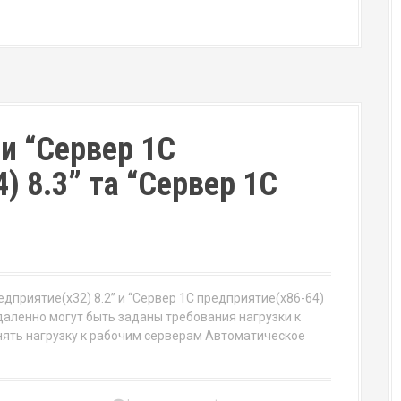
и “Сервер 1С
) 8.3” та “Сервер 1С
дприятие(x32) 8.2” и “Сервер 1С предприятие(x86-64)
Удаленно могут быть заданы требования нагрузки к
ять нагрузку к рабочим серверам Автоматическое