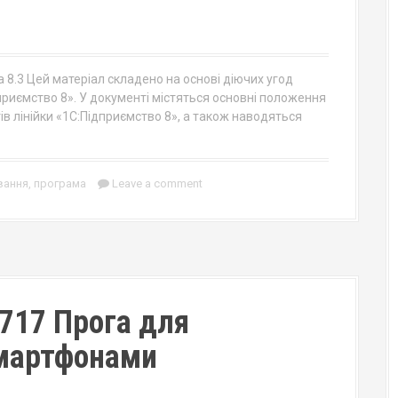
 8.3 Цей матеріал складено на основі діючих угод
приємство 8». У документі містяться основні положення
ів лінійки «1С:Підприємство 8», а також наводяться
вання
,
програма
Leave a comment
717 Прога для
смартфонами