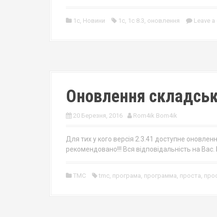
1c
,
Новини
1с
,
1с 8.3
,
оновлення
Leave a
Оновлення складськ
20 Березня, 2016
Rom4ik Bom4ik
Для тих у кого версія 2.3.41 доступне оновленн
рекомендовано!!! Вся відповідальність на Вас.
TMC
tmc
,
програма
,
программа
,
проста
,
про