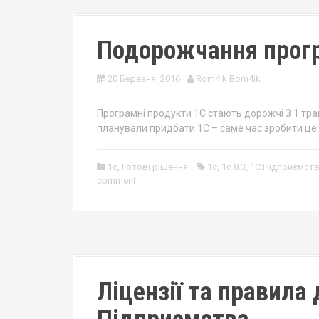
Подорожчання прогр
20 Березня, 2016
Rom4ik Bom4ik
Програмні продукти 1С стають дорожчі З 1 тр
планували придбати 1С – саме час зробити це 
1c
,
Готові рішення
1с
,
1с 8.3
,
1С:Підприємст
comment
Ліцензії та правила 