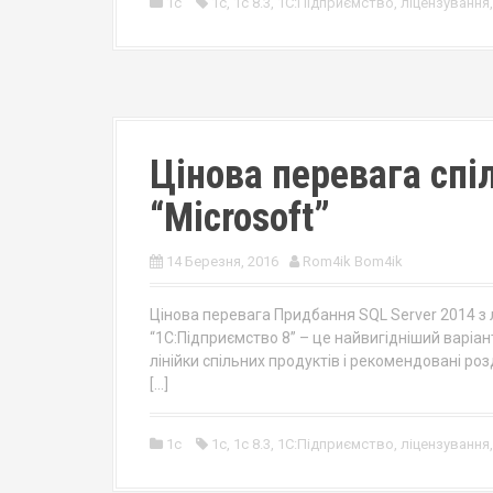
1c
1с
,
1с 8.3
,
1С:Підприємство
,
ліцензування
Цінова перевага спіл
“Microsoft”
14 Березня, 2016
Rom4ik Bom4ik
Цінова перевага Придбання SQL Server 2014 з лі
“1С:Підприємство 8” – це найвигідніший варіан
лінійки спільних продуктів і рекомендовані ро
[…]
1c
1с
,
1с 8.3
,
1С:Підприємство
,
ліцензування