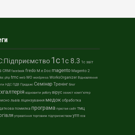
еги
1с
1с 8.3
С:Підприємство
1с звіт
magento
s
fredo
CRM
M.e.Doc
Magento 2
facebook
tmc
WO
WorksOrganizer
oc
php
web
wordpress
Відновляння
Семінар
Тренінг
оти
НДС
ПДВ
Продажі
блог
хгалтерія
вірус
відновити роботу
захист
комп'ютер
медок
рисно
львів
ліцензування
обработка
програма
тмц
даткова
помилка
простая
сайт
ргівля
утп
управління торговим підприємством
єсв