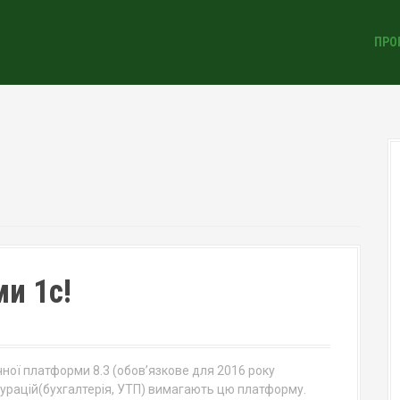
ПРО
и 1с!
ічної платформи 8.3 (обов’язкове для 2016 року
фігурацій(бухгалтерія, УТП) вимагають цю платформу.