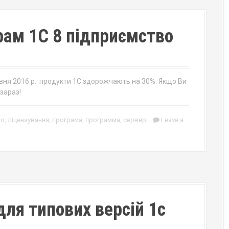
ам 1С 8 підприємство
авня 2016 р. продукти 1С здорожчають на 30%. Якщо Ви
зараз!
во
,
ліцензування
,
програма
,
программа
,
сервер
Leave a
для типових версій 1с