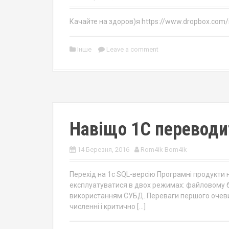
Качайте на здоров)я https://www.dropbox.com/
Інше
Leave a comment
Навіщо 1С переводи
14 Березня, 2016
Rom4ik Bom4ik
Перехід на 1с SQL-версію Програмні продукти
експлуатуватися в двох режимах: файловому баз
використанням СУБД. Переваги першого очевид
численні і критично […]