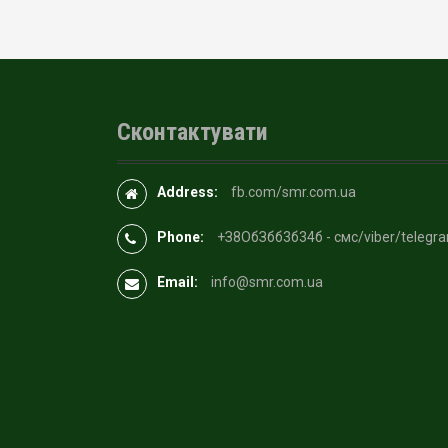
Сконтактувати
Address:
fb.com/smr.com.ua
Phone:
+З8OбЗбб3б34б - смс/viber/telegr
Email:
info@smr.com.ua