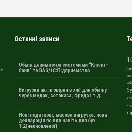
Останні записи
Т
1
Обмін даними між системами “Клієнт-
ba
банк” та BAS/1С:Підприємство
am
med
роб
Вигрузка актів звірки в xml для обміну
бу
через медок, сотакаса, фредо і т.д.
ко
по
то
Нові податкові, масова вигрузка, нова
декларація по пдв навіть для бух
1.2(неоновленої)