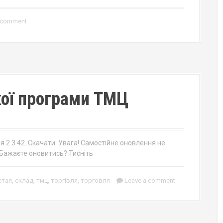
 comment
ої програми ТМЦ
я 2.3.42. Скачати. Увага! Самостійне оновлення не
 Бажаєте оновитись? Тисніть
стая
,
склад
,
тмц
,
торгівля
,
торговля
Leave a comment