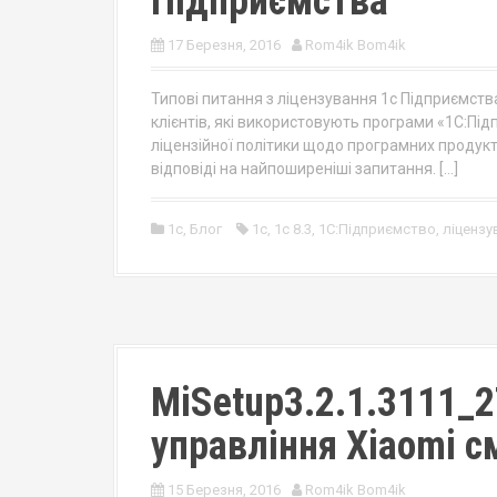
Підприємства
17 Березня, 2016
Rom4ik Bom4ik
Типові питання з ліцензування 1с Підприємства
клієнтів, які використовують програми «1С:Під
ліцензійної політики щодо програмних продукт
відповіді на найпоширеніші запитання. […]
1c
,
Блог
1с
,
1с 8.3
,
1С:Підприємство
,
ліцензу
MiSetup3.2.1.3111_2
управління Xiaomi 
15 Березня, 2016
Rom4ik Bom4ik