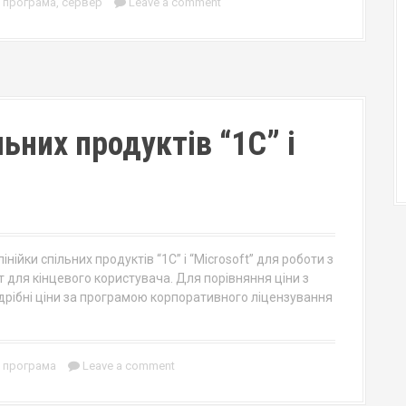
,
програма
,
сервер
Leave a comment
ьних продуктів “1С” і
нійки спільних продуктів “1С” і “Microsoft” для роботи з
т для кінцевого користувача. Для порівняння ціни з
здрібні ціни за програмою корпоративного ліцензування
,
програма
Leave a comment