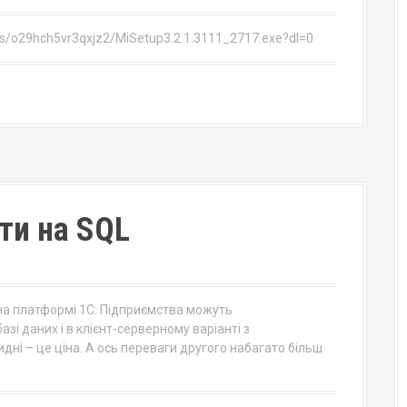
s/o29hch5vr3qxjz2/MiSetup3.2.1.3111_2717.exe?dl=0
ти на SQL
 на платформі 1С: Підприємства можуть
і даних і в клієнт-серверному варіанті з
ні – це ціна. А ось переваги другого набагато більш