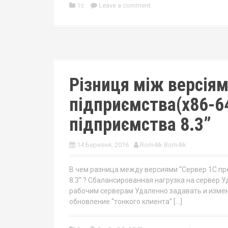
1c
Leave a comment
Різниця між версіям
підприємства(x86-64
підприємства 8.3”
14 Березня, 2016
Rom4ik Bom4ik
В чем разница между версиями “Сервер 1С пре
8.3” ? Сбалансированная нагрузка на сервер 
рабочим серверам Удаленно задавать и измен
обновление “тонкого клиента” […]