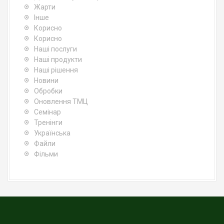
Жарти
Інше
Корисно
Корисно
Наші послуги
Наші продукти
Наші рішення
Новини
Обробки
Оновлення ТМЦ
Семінар
Тренінги
Українська
Файли
Фільми