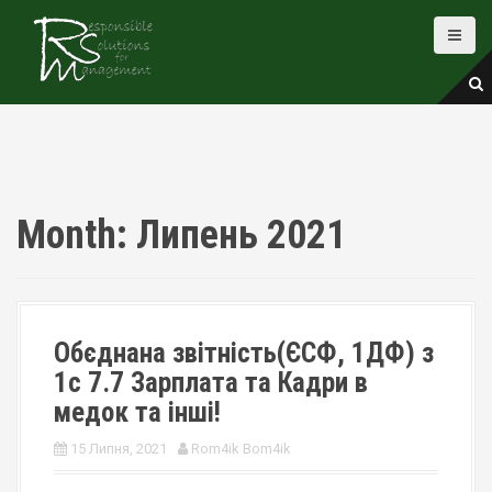
S
k
i
p
t
o
c
o
n
t
Month:
Липень 2021
e
n
t
Обєднана звітність(ЄСФ, 1ДФ) з
1с 7.7 Зарплата та Кадри в
медок та інші!
15 Липня, 2021
Rom4ik Bom4ik