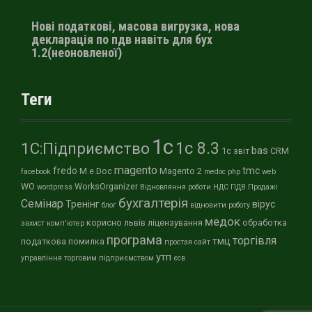
Нові податкові, масова вигрузка, нова
декларація по пдв навіть для бух
1.2(неоновленої)
Теги
1с
1с 8.3
1С:Підприємство
bas
1с звіт
CRM
magento
fredo
tmc
M.e.Doc
Magento 2
facebook
medoc
php
web
WO
WorksOrganizer
wordpress
Відновляння роботи
НДС
ПДВ
Продажі
бухгалтерія
Семінар
Тренінг
вірус
блог
відновити роботу
медок
корисно
львів
ліцензування
обработка
захист
комп'ютер
програма
торгівля
тмц
податкова
помилка
простая
сайт
утп
управління торговим підприємством
єсв