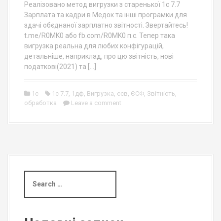
Реалізовано метод вигрузки з старенької 1с 7.7
Зарплата та кадри в Медок та інші програмки для
здачі обєднаної зарплатно звітності. Звертайтесь!
t.me/R0MK0 або fb.com/R0MK0 п.с. Тепер така
вигрузка реальна для любих конфігурацій,
детальніше, наприклад, про цю звітність, нові
податкові(2021) та […]
1c
1c 7.7
,
1дф
,
Вигрузка
,
єсв
,
ЄСФ
,
Звітність
,
обработка
Leave a comment
S
e
a
r
c