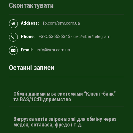
Сконтактувати
Address:
fb.com/smr.com.ua
Phone:
+З8OбЗбб3б34б - смс/viber/telegram
Email:
info@smr.com.ua
Останні записи
Обмін даними між системами “Клієнт-банк”
та BAS/1С:Підприємство
Вигрузка актів звірки в xml для обміну через
медок, сотакаса, фредо і т.д.