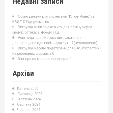
Недавні записи
h
f
o
Обмін даними між системами “Клієнт-банк” та
r
BAS/1С:Підприємство
:
Вигрузка актів звірки в xml для обміну через
медок, сотакаса, фредо і т.д.
Нові податкові, масова вигрузка, нова
декларація по пдв навіть для бух 1.2(неоновленої)
Вигрузка масово податкових для BAS бухгалтерії
на керованих формах 2.0
Звіт про контрольовані операції
Архіви
Квітень 2026
Листопад 2024
Жовтень 2024
Серпень 2024
Червень 2024