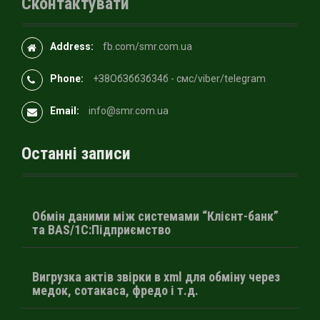
Сконтактувати
Address:
fb.com/smr.com.ua
Phone:
+З8OбЗбб3б34б - смс/viber/telegram
Email:
info@smr.com.ua
Останні записи
Обмін даними між системами “Клієнт-банк”
та BAS/1С:Підприємство
Вигрузка актів звірки в xml для обміну через
медок, сотакаса, фредо і т.д.