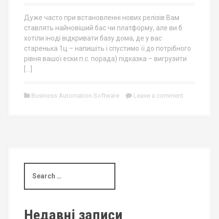
Дуже часто при встановленні нових релізів Вам
ставлять найновіший бас чи платформу, але ви б
хотіли іноді відкривати базу дома, де у вас
старенька 1ц – напишіть і спустимо її до потрібного
рівня вашої ески п.с. порада) підказка – вигрузити
[…]
Business Automation Software
Leave a comment
S
e
a
r
c
Недавні записи
h