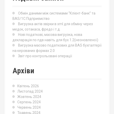
f
o
Обмін даними між системами “Клієнт-банк” та
r
BAS/1С:Підприємство
:
Вигрузка актів звірки в xml для обміну через
медок, сотакаса, фредо і т.д.
Нові податкові, масова вигрузка, нова
декларація по пдв навіть для бух 1.2(неоновленої)
Вигрузка масово податкових для BAS бухгалтерії
на керованих формах 2.0
Звіт про контрольовані операції
Архіви
Квітень 2026
Листопад 2024
Жовтень 2024
Серпень 2024
Червень 2024
Травень 2024