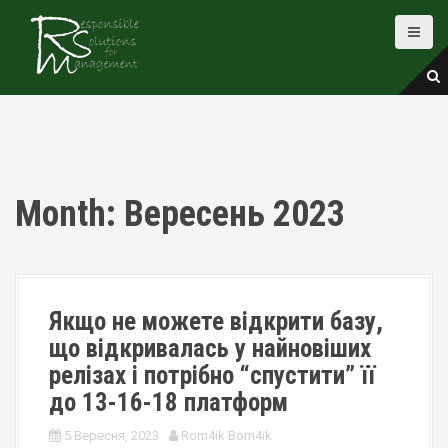
S
k
i
p
t
o
c
o
n
t
Month:
Вересень 2023
e
n
t
Якщо не можете відкрити базу,
що відкривалась у найновіших
релізах і потрібно “спустити” її
до 13-16-18 платформ
5 Вересня, 2023
Rom4ik Bom4ik