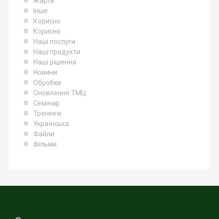
Жарти
Інше
Корисно
Корисно
Наші послуги
Наші продукти
Наші рішення
Новини
Обробки
Оновлення ТМЦ
Семінар
Тренінги
Українська
Файли
Фільми