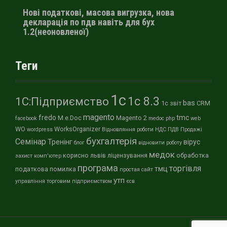
Нові податкові, масова вигрузка, нова
декларація по пдв навіть для бух
1.2(неоновленої)
Теги
1с
1с 8.3
1С:Підприємство
bas
1с звіт
CRM
magento
fredo
tmc
M.e.Doc
Magento 2
facebook
medoc
php
web
WO
WorksOrganizer
wordpress
Відновляння роботи
НДС
ПДВ
Продажі
бухгалтерія
Семінар
Тренінг
вірус
блог
відновити роботу
медок
корисно
львів
ліцензування
обработка
захист
комп'ютер
програма
торгівля
тмц
податкова
помилка
простая
сайт
утп
управління торговим підприємством
єсв