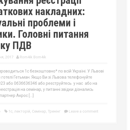
кування реєстрації
аткових накладних:
уальні проблеми і
ики. Головні питання
іку ПДВ
я, 2017
Rom4ik Bom4ik
роводиться 1с безкоштовно* по всій Україні. У Львові
в готелі Гетьман. Якщо Ви зі Львова телефонуйте
23 або 0б3бб3б34б або реєструйтесь у нас або на
 реєстрація на семінар, у питанні звідки дізнались
партнер Акрос […]
р
1с
,
лекторій
,
Семінар
,
Тренінг
Leave a comment