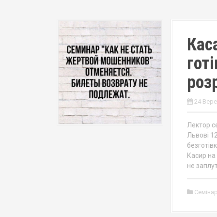
Кас
готі
розр
24 Вере
Лектор се
Львові 12
безготівк
Касир на 
не заплут
Семіна