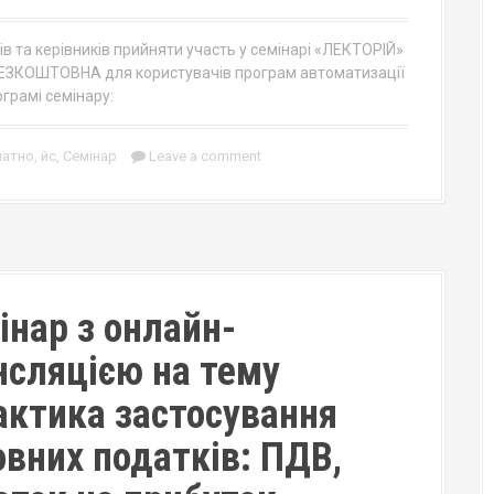
в та керівників прийняти участь у семінарі «ЛЕКТОРІЙ»
БЕЗКОШТОВНА для користувачів програм автоматизації
ограмі семінару:
латно
,
йс
,
Семінар
Leave a comment
інар з онлайн-
нсляцією на тему
актика застосування
овних податків: ПДВ,