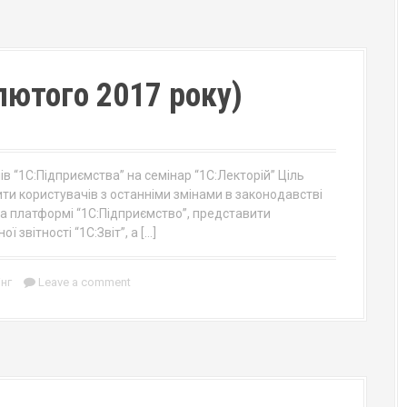
 лютого 2017 року)
в “1С:Підприємcтва” на семінар “1С:Лекторій” Ціль
ти користувачів з останніми змінами в законодавстві
на платформі “1С:Підприємство”, представити
 звітності “1С:Звіт”, а […]
інг
Leave a comment