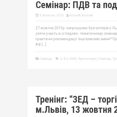
Семінар: ПДВ та под
4 Жовтня, 2015
Rom4ik Bom4ik
27 жовтня 2015р. запрошуємо бухгалтерів у Ль
узяти участь в оглядово- тематичному семінарі
практичні рекомендації. Інші важливі зміни* П
АФ […]
Семінар
1с 8.3
,
RMS
,
бухгалтерія
,
Семінар
,
Тр
Тренінг: “ЗЕД – торг
м.Львів, 13 жовтня 