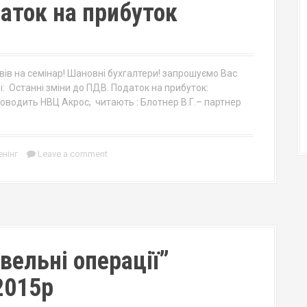
аток на прибуток
вів на семінар! Шановні бухгалтери! запрошуємо Вас
: Останні зміни до ПДВ. Податок на прибуток:
роводить НВЦ Акрос, читають : Блотнер В.Г.– партнер
енінг
Leave a comment
івельні операції”
2015р