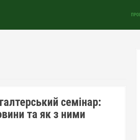
ПРО
алтерський семінар:
овини та як з ними