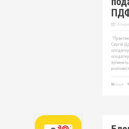
под
ПД
24 Вере
“Практик
Сергій Д
оподатку
оподатку
зупинить
розповіст
Інше