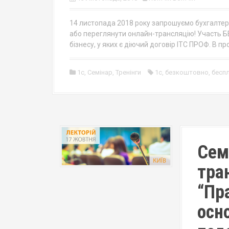
14 листопада 2018 року запрошуємо бухгалтері
або переглянути онлайн-трансляцію! Участь 
бізнесу, у яких є діючий договір ІТС ПРОФ. В пр
1c
,
Семінар
,
Тренінги
1с
,
безкоштовно
,
бесп
Сем
тра
“Пр
осн