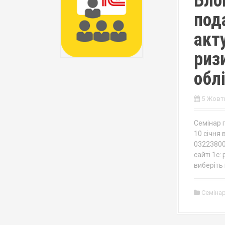
Бло
под
акт
риз
обл
5 Жовтн
Семінар п
10 січня 
03223800
сайті 1с:
виберіть 
Семіна