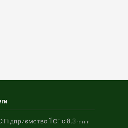
еги
1с
1с 8.3
С:Підприємство
1с звіт