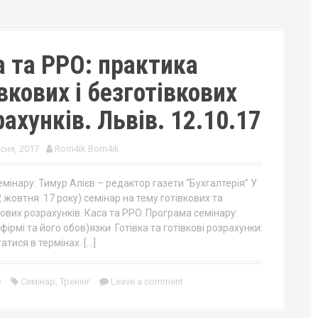
а та РРО: практика
вкових і безготівкових
ахунків. Львів. 12.10.17
сня, 2017
Rom4ik Bom4ik
мінару: Тимур Алієв – редактор газети “Бухгалтерія” У
 жовтня 17 року) семінар на тему готівкових та
ових розрахунків. Каса та PPO. Програма семінару:
фірмі та його обов)язки Готівка та готівкові розрахунки:
атися в термінах. […]
р
Семінар
,
Тренінг
Leave a comment