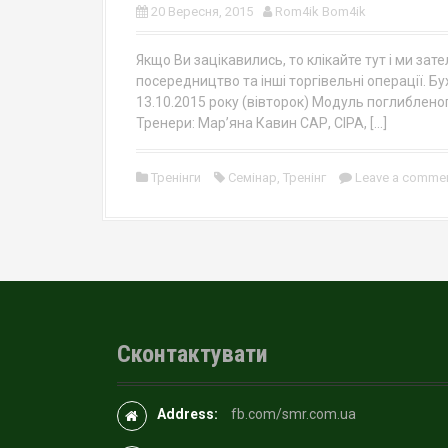
20 Вересня, 2015
Rom4ik Bom4ik
Якщо Ви зацікавились, то клікайте тут і ми за
посередництво та інші торгівельні операції. 
13.10.2015 року (вівторок) Модуль поглиблено
Тренери: Мар’яна Кавин САР, СІРА, […]
Тренінги
Семінар
,
Тренінг
Leave a comme
Сконтактувати
Address:
fb.com/smr.com.ua