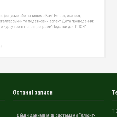
телефонуємо або напишемо Вам! Імпорт, експорт,
Бухгалтерський та податковий аспект Дата проведення:
го курсу тренінгової програми”Податки для PROFI”.
nt
Останні записи
Т
1
Обмін даними між системами “Клієнт-