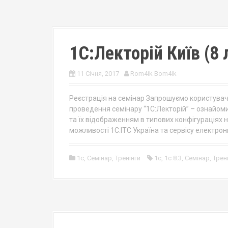
1С:Лекторій Київ (8
11 Січня, 2017
Rom4ik Bom4ik
Реєстрація на семінар Запрошуємо користувачі
проведення семінару “1С:Лекторій” – ознайоми
та їх відображенням в типових конфігураціях 
можливості 1С:ІТС Україна та сервісу електронної
1c
,
Семінар
,
Тренінги
1с
,
1с 8.3
,
Семінар
,
Трен