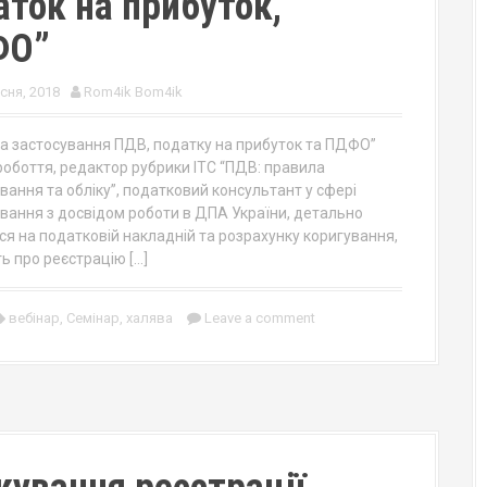
аток на прибуток,
ФО”
сня, 2018
Rom4ik Bom4ik
а застосування ПДВ, податку на прибуток та ПДФО”
робоття, редактор рубрики ІТС “ПДВ: правила
вання та обліку”, податковий консультант у сфері
вання з досвідом роботи в ДПА України, детально
ся на податковій накладній та розрахунку коригування,
ь про реєстрацію […]
вебінар
,
Семінар
,
халява
Leave a comment