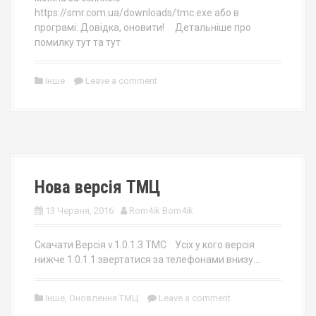
https://smr.com.ua/downloads/tmc.exe або в
програмі: Довідка, оновити! Детальніше про
помилку тут та тут
Інше
Leave a comment
Нова версія ТМЦ
13 Червня, 2016
Rom4ik Bom4ik
Скачати Версія v.1.0.1.3 TMC Усіх у кого версія
нижче 1.0.1.1 звертатися за телефонами внизу….
Інше
,
Оновлення ТМЦ
Leave a comment