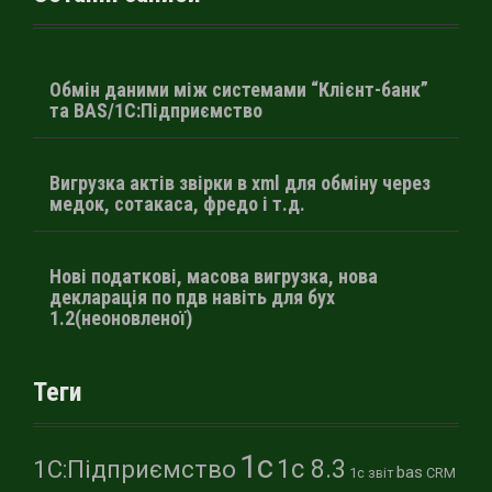
Обмін даними між системами “Клієнт-банк”
та BAS/1С:Підприємство
Вигрузка актів звірки в xml для обміну через
медок, сотакаса, фредо і т.д.
Нові податкові, масова вигрузка, нова
декларація по пдв навіть для бух
1.2(неоновленої)
Теги
1с
1с 8.3
1С:Підприємство
bas
1с звіт
CRM