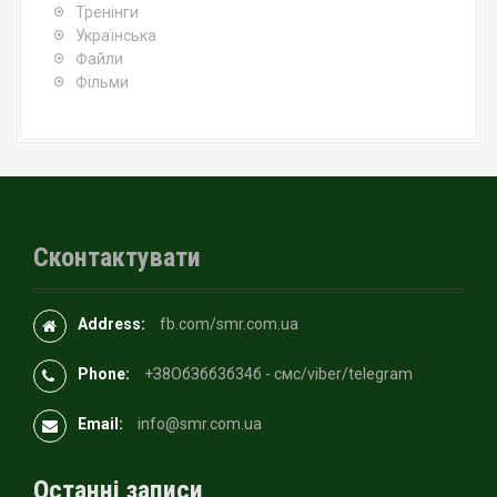
Тренінги
Українська
Файли
Фільми
Сконтактувати
Address:
fb.com/smr.com.ua
Phone:
+З8OбЗбб3б34б - смс/viber/telegram
Email:
info@smr.com.ua
Останні записи