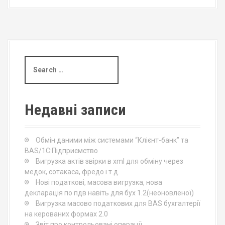
S
e
a
r
c
Недавні записи
h
f
o
Обмін даними між системами “Клієнт-банк” та
r
BAS/1С:Підприємство
:
Вигрузка актів звірки в xml для обміну через
медок, сотакаса, фредо і т.д.
Нові податкові, масова вигрузка, нова
декларація по пдв навіть для бух 1.2(неоновленої)
Вигрузка масово податкових для BAS бухгалтерії
на керованих формах 2.0
Звіт про контрольовані операції