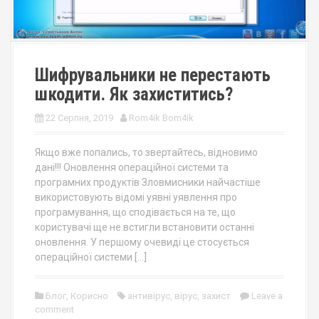
Шифрувальники не перестають
шкодити. Як захиститись?
22 Серпня, 2019
Rom4ik Bom4ik
Якщо вже попались, то звертайтесь, відновимо
дані!!! Оновлення операційної системи та
програмних продуктів Зловмисники найчастіше
використовують відомі уявні уявлення про
програмування, що сподівається на те, що
користувачі ще не встигли встановити останні
оновлення. У першому очевиді це стосується
операційної системи […]
Блог
,
Корисно
антивірус
,
вірус
,
захист
Leave a
comment