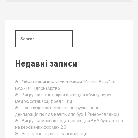
S
e
a
r
c
Недавні записи
h
f
o
Обмін даними між системами “Клієнт-банк” та
r
BAS/1С:Підприємство
:
Вигрузка актів звірки в xml для обміну через
медок, сотакаса, фредо і т.д.
Нові податкові, масова вигрузка, нова
декларація по пдв навіть для бух 1.2(неоновленої)
Вигрузка масово податкових для BAS бухгалтерії
на керованих формах 2.0
Звіт про контрольовані операції