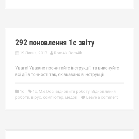
292 поновлення 1с звіту
19 Липня, 2017
Rom4ik Bom4ik
Увага! Уважно прочитайте інструкції, та виконуйте
всі дії в точності так, як вказано в інструкції.
1c
1с
,
M.e.Doc
,
відновити роботу
,
Відновляння
роботи
,
вірус
,
комп'ютер
,
медок
Leave a comment