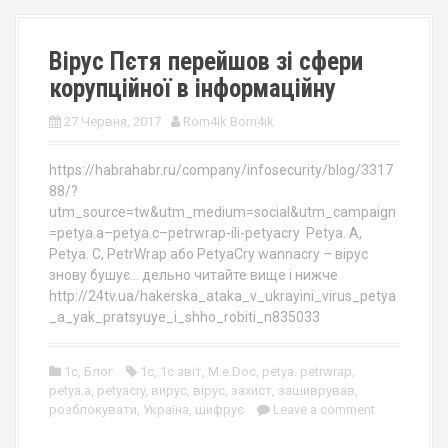
Вірус Пєтя перейшов зі сфери
корупційної в інформаційну
27 Червня, 2017
Rom4ik Bom4ik
https://habrahabr.ru/company/infosecurity/blog/3317
88/?
utm_source=tw&utm_medium=social&utm_campaign
=petya.a–petya.c–petrwrap-ili-petyacry Petya. A,
Petya. C, PetrWrap або PetyaCry wannacry – вірус
знову бушує… дельно читайте вище і нижче
http://24tv.ua/hakerska_ataka_v_ukrayini_virus_petya
_a_yak_pratsyuye_i_shho_robiti_n835033
1c
,
Блог
1с
,
1с звіт
,
M.e.Doc
,
petya. petrwrap
,
petya.a
,
petyacry
,
вирус
,
вірус
,
захист
,
зашиврував
,
розблокувати
,
Україна
,
шифрує
Leave a comment