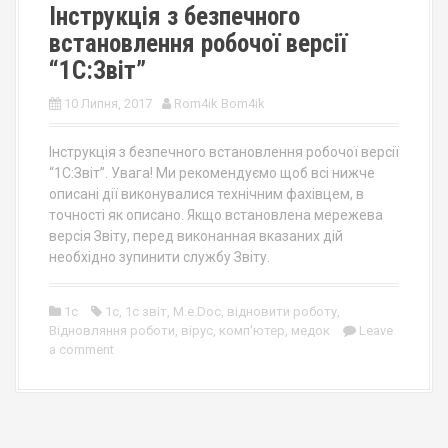
Інструкція з безпечного
встановлення робочої версії
“1С:Звіт”
10 Липня, 2017
Rom4ik Bom4ik
Інструкція з безпечного встановлення робочої версії
“1С:Звіт”. Увага! Ми рекомендуємо щоб всі нижче
описані дії виконувалися технічним фахівцем, в
точності як описано. Якщо встановлена мережева
версія Звіту, перед виконанная вказаних дій
необхідно зупинити службу Звіту.
1c
1с
,
1с звіт
,
M.e.Doc
,
відновити роботу
,
Відновляння роботи
,
вірус
,
комп'ютер
,
медок
Leave
a comment