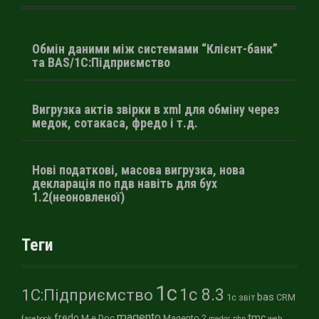
Обмін даними між системами “Клієнт-банк”
та BAS/1С:Підприємство
Вигрузка актів звірки в xml для обміну через
медок, сотакаса, фредо і т.д.
Нові податкові, масова вигрузка, нова
декларація по пдв навіть для бух
1.2(неоновленої)
Теги
1с
1с 8.3
1С:Підприємство
bas
1с звіт
CRM
magento
fredo
tmc
M.e.Doc
Magento 2
facebook
medoc
php
web