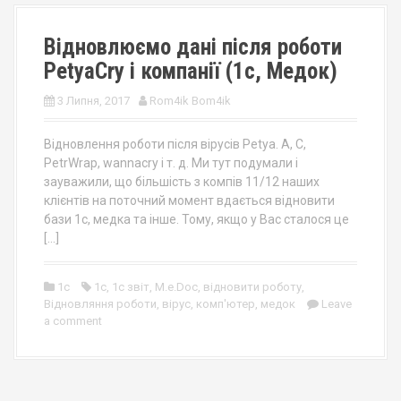
Відновлюємо дані після роботи
PetyaCry і компанії (1с, Медок)
3 Липня, 2017
Rom4ik Bom4ik
Відновлення роботи після вірусів Petya. A, C,
PetrWrap, wannacry і т. д. Ми тут подумали і
зауважили, що більшість з компів 11/12 наших
клієнтів на поточний момент вдається відновити
бази 1с, медка та інше. Тому, якщо у Вас сталося це
[…]
1c
1с
,
1с звіт
,
M.e.Doc
,
відновити роботу
,
Відновляння роботи
,
вірус
,
комп'ютер
,
медок
Leave
a comment