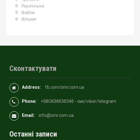
Українська
Файли
Фільми
Сконтактувати
Address:
fb.com/smr.com.ua
Phone:
+З8OбЗбб3б34б - смс/viber/telegram
Email:
info@smr.com.ua
Останні записи