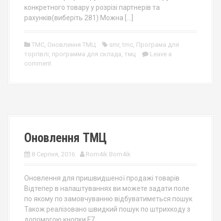
конкретного товару у розрізі партнерів та
рахунків(виберіть 281) Можна […]
TMC
,
Оновлення ТМЦ
smr
,
tmc
,
Програма для
торгівлі
,
программа для склада
,
тмц
Leave a
comment
Оновлення ТМЦ
8 Серпня, 2016
Rom4ik Bom4ik
Оновлення для пришвидшеної продажі товарів
Відтепер в налаштуваннях ви можете задати поле
по якому по замовчуванню відбуватиметься пошук
Також реалізовано швидкий пошук по штрихкоду з
допомогою кнопки F7