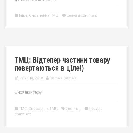
Інше
,
Оновлення ТМЦ
Leave a comment
ТМЦ: Відтепер частини товару
повертаються в ціле!)
1 Липня, 2016
Rom4ik Bom4ik
Оновлюйтесь!
TMC
,
Оновлення ТМЦ
tmc
,
тмц
Leave a
comment