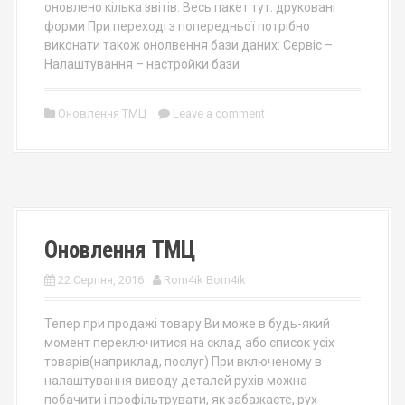
оновлено кілька звітів. Весь пакет тут: друковані
форми При переході з попередньої потрібно
виконати також онолвення бази даних: Сервіс –
Налаштування – настройки бази
Оновлення ТМЦ
Leave a comment
Оновлення ТМЦ
22 Серпня, 2016
Rom4ik Bom4ik
Тепер при продажі товару Ви може в будь-який
момент переключитися на склад або список усіх
товарів(наприклад, послуг) При включеному в
налаштування виводу деталей рухів можна
побачити і профільтрувати, як забажаєте, рух