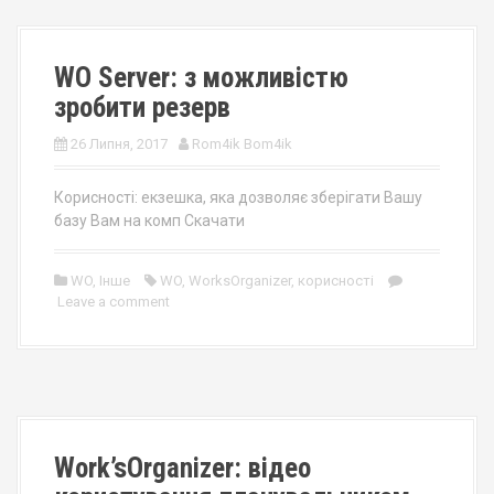
WO Server: з можливістю
зробити резерв
26 Липня, 2017
Rom4ik Bom4ik
Корисності: екзешка, яка дозволяє зберігати Вашу
базу Вам на комп Скачати
WO
,
Інше
WO
,
WorksOrganizer
,
корисності
Leave a comment
Work’sOrganizer: відео