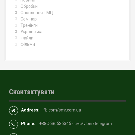
Новини
Обробки
Оновлення ТМЦ
Семінар
Тренінги
Українська
Файли
Фільми
Сконтактувати
Address:
fb.com/smr.com.ua
Phone:
+З8OбЗбб3б34б - смс/viber/telegram