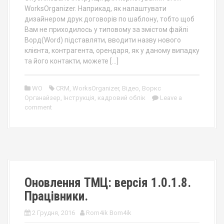
WorksOrganizer. Наприкад, як налаштувати
дизайнером друк договорів по шаблону, тобто щоб
Вам не приходилось у типовому за змістом файлі
Ворд(Word) підставляти, вводити назву нового
клієнта, контрагента, орендаря, як у даному випадку
та його контакти, можете […]
WO
CRM
,
WorksOrganizer
,
Відео
,
Воркс
Органайзер
,
Інструкція
,
кадровий облік
Leave a
comment
Оновлення ТМЦ: версія 1.0.1.8.
Працівники.
2 Грудня, 2016
Rom4ik Bom4ik