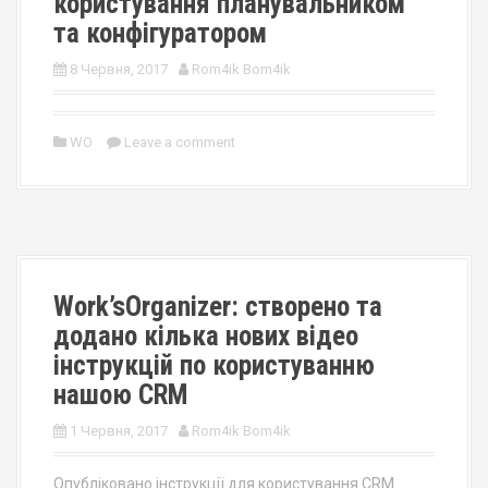
користування планувальником
та конфігуратором
8 Червня, 2017
Rom4ik Bom4ik
WO
Leave a comment
Work’sOrganizer: створено та
додано кілька нових відео
інструкцій по користуванню
нашою CRM
1 Червня, 2017
Rom4ik Bom4ik
Опубліковано інструкції для користування CRM