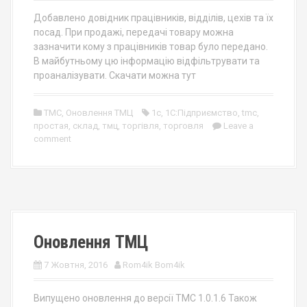
Добавлено довідник працівників, відділів, цехів та їх
посад. При продажі, передачі товару можна
зазначити кому з працівників товар було передано.
В майбутньому цю інформацію відфільтрувати та
проаналізувати. Скачати можна тут
TMC
,
Оновлення ТМЦ
1с
,
1С:Підприємство
,
tmc
,
простая
,
склад
,
тмц
,
торгівля
,
торговля
Leave a
comment
Оновлення ТМЦ
7 Жовтня, 2016
Rom4ik Bom4ik
Випущено оновлення до версії TMC 1.0.1.6 Також