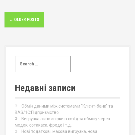
P
←
OLDER POSTS
o
s
t
S
s
e
a
n
r
c
a
Недавні записи
h
v
f
o
Обмін даними між системами “Клієнт-банк” та
i
r
BAS/1С:Підприємство
:
Вигрузка актів звірки в xml для обміну через
g
медок, сотакаса, фредо і т.д.
Нові податкові, масова вигрузка, нова