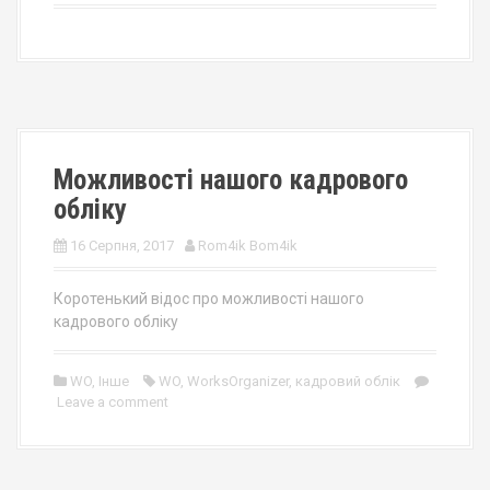
Можливості нашого кадрового
обліку
16 Серпня, 2017
Rom4ik Bom4ik
Коротенький відос про можливості нашого
кадрового обліку
WO
,
Інше
WO
,
WorksOrganizer
,
кадровий облік
Leave a comment