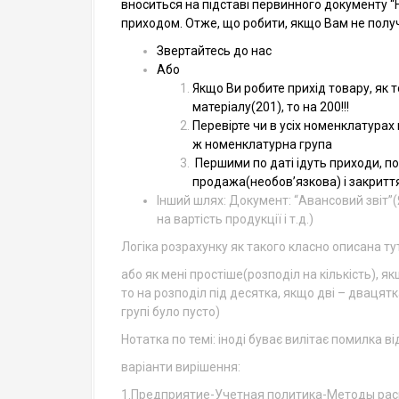
вноситься на підставі первинного документу “
приходом. Отже, що робити, якщо Вам не получ
Звертайтесь до нас
Або
Якщо Ви робите прихід товару, як т
матеріалу(201), то на 200!!!
Перевірте чи в усіх номенклатурах
ж номенклатурна група
Першими по даті ідуть приходи, пот
продажа(необов’язкова) і закритт
Інший шлях: Документ: “Авансовий звіт”
на вартість продукції і т.д.)
Логіка розрахунку як такого класно описана тут:
або як мені простіше(розподіл на кількість), я
то на розподіл під десятка, якщо дві – двацятк
групі було пусто)
Нотатка по темі: іноді буває вилітає помилка відс
варіанти вирішення:
1.Предприятие-Учетная политика-Методы рас