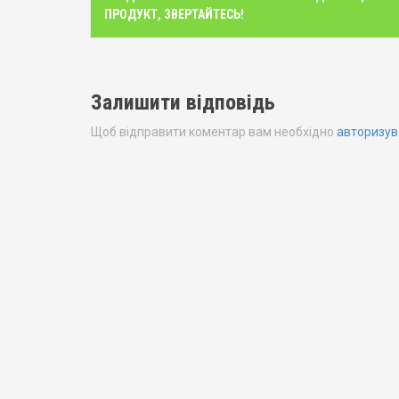
o
ПРОДУКТ, ЗВЕРТАЙТЕСЬ!
s
t
Залишити відповідь
n
Щоб відправити коментар вам необхідно
авторизув
a
v
i
g
a
t
i
o