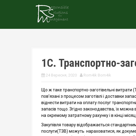
S
k
i
p
t
o
c
o
n
1С. Транспортно-заг
t
e
n
24 Вересня, 2020
Rom4ik Bom4ik
t
Що ж таке транспортно-заготівельні витрати (
пов’язані з процесом заготівлі і доставки запа
віднести витрати на оплату послуг транспортни
запасів тощо. Згідно законодавства, їх можна 
на окремому затратному рахунку і в кінці міся
Закупівля товару відображається стандартним
послуги(ТЗВ) можуть нараховатися, як докум