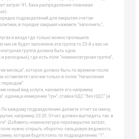
чет затрат-91, база распределения-плановая
ые).
орядка подразделений для закрытия счетов-
литики, в порядке закрыия нажмите “заполнить”,
лугах и везде где только можно пропишите
з них не будет заполнена эта группа то 23-й у вас не
нлатурная группа должна быть одна.
к и расходных), где есть поле “номенклатурная группа”,
ытие месяца”, которое должно быть по времени после
ем оставляете галочки только в полях “Начисление
 периодов”.
ик новый вид услуги, назовите его например
а”, еденица измерения “грн”, ставка НДС “без НДС” (и
у-По каждому подразделению делаете отчет за смену,
рытия, например 23:20. Отчет должен выглядеть так: в
уги”-Добавить номенклатура-перезакрытие затрат,
о поле нужно открыть оборотно-сальдовую ведомость
 сумму, которая будетстоять по подразделению “1”…