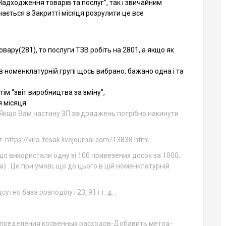
Надходження товарів та послуг”, так і звичайним
ається в Закритті місяця розрулити це все
овару(281), то послуги ТЗВ робіть на 2801, а якщо як
 в номенклатурній групі щось вибрано, бажано одна і та
ім “звіт виробництва за зміну”,
я місяця
(Якщо Вам частину ЗП звідряджень потрібно накинути
 https://vira-tesak.livejournal.com/13838.html
кщо використали одну зі 100 привезених досок за 1000,
а) . Це при умові, що до цього в цій номенклатурній
утня база розподілу і 23, 91 і т. д. ,
пределения косвенных расходов-Добавить метод-