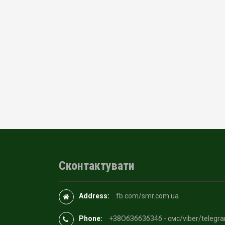
Сконтактувати
Address:
fb.com/smr.com.ua
Phone:
+З8OбЗбб3б34б - смс/viber/telegr