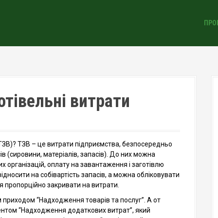
ПРО
отівельні витрати
ТЗВ)? ТЗВ – це витрати підприємства, безпосередньо
сів (сировини, матеріалів, запасів). До них можна
х організацій, оплату на завантаження і заготівлю
відносити на собівартість запасів, а можна обліковувати
ця пропорційно закривати на витрати.
 приходом “Надходження товарів та послуг”. А от
ентом “Надходження додаткових витрат”, який