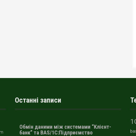
Останні записи
Т
1
Обмін даними між системами “Клієнт-
ba
банк” та BAS/1С:Підприємство
am