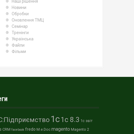
Наші рішення
Новини
Обробки
Оновлення ТМЦ
Семінар
Тренінги
Українська
Файли
Фільми
еги
1с
1с 8.3
С:Підприємство
1с звіт
magento
s
fredo
CRM
M.e.Doc
Magento 2
facebook