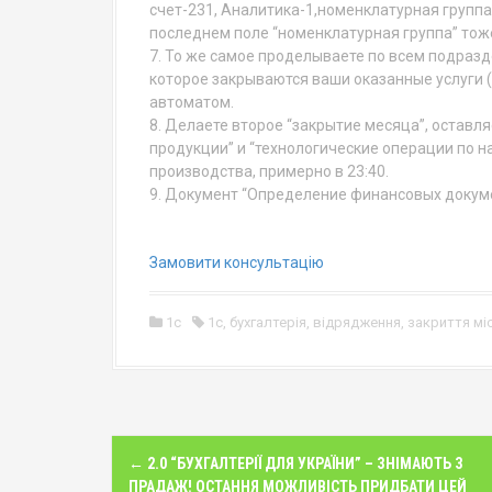
счет-231, Аналитика-1,номенклатурная группа,
последнем поле “номенклатурная группа” тоже
7. То же самое проделываете по всем подраз
которое закрываются ваши оказанные услуги (
автоматом.
8. Делаете второе “закрытие месяца”, оставля
продукции” и “технологические операции по н
производства, примерно в 23:40.
9. Документ “Определение финансовых докумен
Замовити консультацію
1c
1с
,
бухгалтерія
,
відрядження
,
закриття мі
P
←
2.0 “БУХГАЛТЕРІЇ ДЛЯ УКРАЇНИ” – ЗНІМАЮТЬ З
ПРАДАЖ! ОСТАННЯ МОЖЛИВІСТЬ ПРИДБАТИ ЦЕЙ