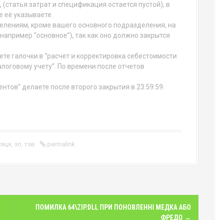
 (статья затрат и спецификация остается пустой), в
 её указываете.
делениям, кроме вашего основного подразделения, на
например “основное”), так как оно должно закрытся
ете галочки в “расчет и корректировка себестоимости
алоговому учету”. По времени после отчетов
тов” делаете после второго закрытия в 23:59:59.
сяця
,
зп
,
тзв
permalink
ПОМИЛКА 64\ZIP.DLL ПРИ ПОНОВЛЕННІ МЕДКА АБО
ФРЕДО
→