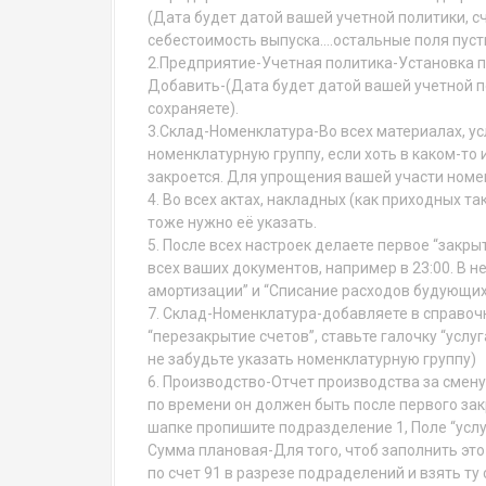
(Дата будет датой вашей учетной политики, с
себестоимость выпуска….остальные поля пуст
2.Предприятие-Учетная политика-Установка п
Добавить-(Дата будет датой вашей учетной по
сохраняете).
3.Склад-Номенклатура-Во всех материалах, ус
номенклатурную группу, если хоть в каком-то и
закроется. Для упрощения вашей участи номе
4. Во всех актах, накладных (как приходных та
тоже нужно её указать.
5. После всех настроек делаете первое “закр
всех ваших документов, например в 23:00. В н
амортизации” и “Списание расходов будующих
7. Склад-Номенклатура-добавляете в справочн
“перезакрытие счетов”, ставьте галочку “услуг
не забудьте указать номенклатурную группу)
6. Производство-Отчет производства за смен
по времени он должен быть после первого зак
шапке пропишите подразделение 1, Поле “усл
Сумма плановая-Для того, чтоб заполнить эт
по счет 91 в разрезе подраделений и взять ту